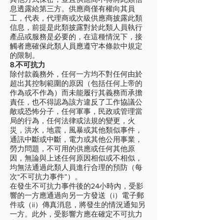
息透露給第三方。供應商僅有權向其員
工，代表，代理商或次級供應商披露此類
信息，前提是此類披露對於此類人員執行
產品或服務是必要的，在這種情況下，接
觸者應確保此類人員應遵守本條款中規定
的限制。
8.不可抗力
除付款義務外，任何一方均不對任何由於
超出其控制範圍的原因（包括任何上帝的
作為或不作為）而未能履行其義務而承擔
責任，也不得認為該方違反了工作協議公
敵或恐怖分子，任何軍事，民政或管理當
局的行為，任何法律或法規的變更，火
災，洪水，地震，風暴或其他類似事件，
通訊中斷或中斷，電力或其他公用事業，
勞力問題，不可用的供應或任何其他原
因，無論與上述任何原因相似或不相似，
均無法通過此類人員進行合理的預防（每
次“不可抗力事件”）。
在發生不可抗力事件後的24小時內，受影
響的一方應通過向另一方發送（i）電子郵
件或（ii）傳真消息，將發生的情況通知另
一方。此外，受影響方應在確定不可抗力