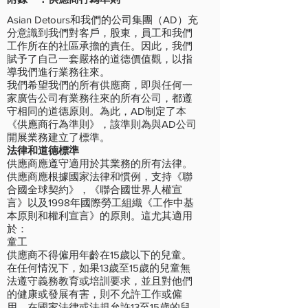
Asian Detours和我們的公司集團（AD）充
分意識到我們對客戶，股東，員工和我們
工作所在的社區承擔的責任。因此，我們
賦予了自己一套嚴格的道德價值觀，以指
導我們進行業務往來。
我們希望我們的所有供應商，即與任何一
家廣告公司有業務往來的所有公司，都遵
守相同的道德原則。為此，AD制定了本
《供應商行為準則》，該準則為與AD公司
開展業務建立了標準。
法律和道德標準
供應商應遵守適用於其業務的所有法律。
供應商應根據國家法律和慣例，支持《聯
合國全球契約》，《聯合國世界人權宣
言》以及1998年國際勞工組織《工作中基
本原則和權利宣言》的原則。這尤其適用
於：
童工
供應商不得僱用年齡在15歲以下的兒童。
在任何情況下，如果13歲至15歲的兒童無
法遵守義務教育或培訓要求，並且對他們
的健康或發展有害，則不允許工作或僱
用。在國家法律或法規允許13至15歲的兒