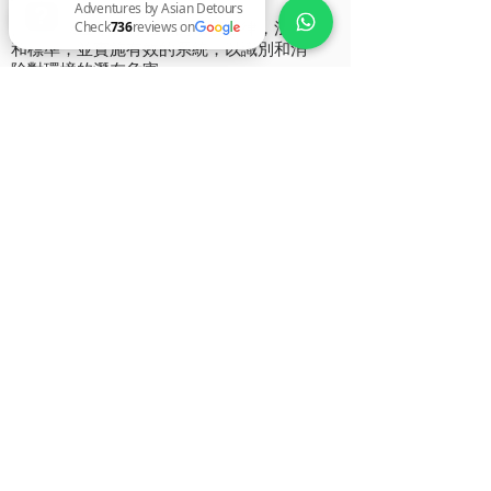
環境
供應商應遵守所有適用的環境法律，法規
和標準，並實施有效的系統，以識別和消
除對環境的潛在危害。
Adventures by Asian Detours Check 736 reviews on Google
業務夥伴對話
供應商應將本規則中已闡明並在上面詳述
的原則傳達給其分包商和其他參與提供主
合同中所述產品和服務的業務夥伴。供應
商應激勵這些各方遵守相同的標準。
遵守供應商行為準則
AD保留在合理通知的情況下檢查是否符合
《供應商行為準則》要求的權利。 AD鼓勵
其供應商對道德行為實施自己的有約束力
的指南。
供應商同意負責控制自己的供應鏈。它還
同意鼓勵供應商使用的任何後續商品和服
務提供商在履行本協議下的義務時遵守道
德標準，人權，健康與安全以及環境標
準。
任何違反本《供應商行為準則》規定的義
務的行為，被供應商視為嚴重違反合同。
返回政策首頁