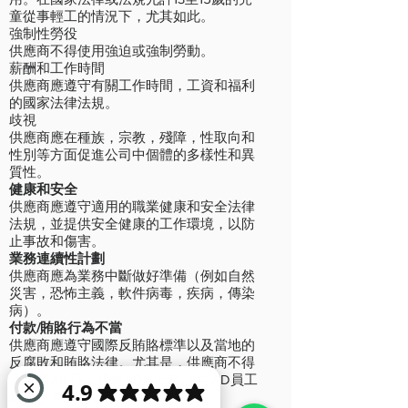
童從事輕工的情況下，尤其如此。
強制性勞役
供應商不得使用強迫或強制勞動。
薪酬和工作時間
供應商應遵守有關工作時間，工資和福利
的國家法律法規。
歧視
供應商應在種族，宗教，殘障，性取向和
性別等方面促進公司中個體的多樣性和異
質性。
健康和安全
供應商應遵守適用的職業健康和安全法律
法規，並提供安全健康的工作環境，以防
止事故和傷害。
業務連續性計劃
供應商應為業務中斷做好準備（例如自然
災害，恐怖主義，軟件病毒，疾病，傳染
病）。
付款/賄賂行為不當
供應商應遵守國際反賄賂標準以及當地的
反腐敗和賄賂法律。尤其是，供應商不得
為影響AD員工代表AD的行為而向AD員工
提供服務，禮物或福利。