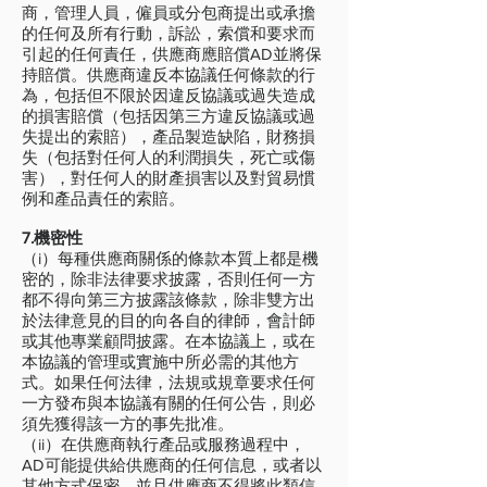
商，管理人員，僱員或分包商提出或承擔
的任何及所有行動，訴訟，索償和要求而
引起的任何責任，供應商應賠償AD並將保
持賠償。供應商違反本協議任何條款的行
為，包括但不限於因違反協議或過失造成
的損害賠償（包括因第三方違反協議或過
失提出的索賠），產品製造缺陷，財務損
失（包括對任何人的利潤損失，死亡或傷
害），對任何人的財產損害以及對貿易慣
例和產品責任的索賠。
7.機密性
（i）每種供應商關係的條款本質上都是機
密的，除非法律要求披露，否則任何一方
都不得向第三方披露該條款，除非雙方出
於法律意見的目的向各自的律師，會計師
或其他專業顧問披露。在本協議上，或在
本協議的管理或實施中所必需的其他方
式。如果任何法律，法規或規章要求任何
一方發布與本協議有關的任何公告，則必
須先獲得該一方的事先批准。
（ii）在供應商執行產品或服務過程中，
AD可能提供給供應商的任何信息，或者以
其他方式保密，並且供應商不得將此類信