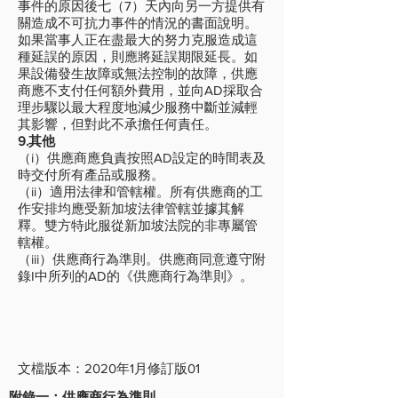
事件的原因後七（7）天內向另一方提供有
關造成不可抗力事件的情況的書面說明。
如果當事人正在盡最大的努力克服造成這
種延誤的原因，則應將延誤期限延長。如
果設備發生故障或無法控制的故障，供應
商應不支付任何額外費用，並向AD採取合
理步驟以最大程度地減少服務中斷並減輕
其影響，但對此不承擔任何責任。
9.其他
（i）供應商應負責按照AD設定的時間表及
時交付所有產品或服務。
（ii）適用法律和管轄權。所有供應商的工
作安排均應受新加坡法律管轄並據其解
釋。雙方特此服從新加坡法院的非專屬管
轄權。
（iii）供應商行為準則。供應商同意遵守附
錄I中所列的AD的《供應商行為準則》。
文檔版本：2020年1月修訂版01
附錄一：供應商行為準則