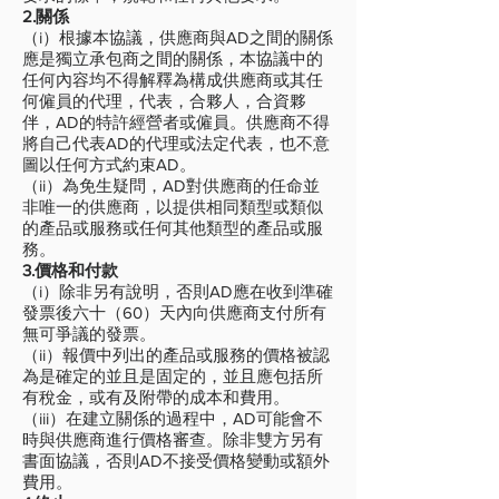
2.關係
（i）根據本協議，供應商與AD之間的關係
應是獨立承包商之間的關係，本協議中的
任何內容均不得解釋為構成供應商或其任
何僱員的代理，代表，合夥人，合資夥
伴，AD的特許經營者或僱員。供應商不得
將自己代表AD的代理或法定代表，也不意
圖以任何方式約束AD。
（ii）為免生疑問，AD對供應商的任命並
非唯一的供應商，以提供相同類型或類似
的產品或服務或任何其他類型的產品或服
務。
3.價格和付款
（i）除非另有說明，否則AD應在收到準確
發票後六十（60）天內向供應商支付所有
無可爭議的發票。
（ii）報價中列出的產品或服務的價格被認
為是確定的並且是固定的，並且應包括所
有稅金，或有及附帶的成本和費用。
（iii）在建立關係的過程中，AD可能會不
時與供應商進行價格審查。除非雙方另有
書面協議，否則AD不接受價格變動或額外
費用。