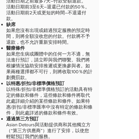
活動日期之前最多7天–付款全額退款。
活動日期前3至6天–退還已付款的50％。
活動日期前2天或更短的時間–不退還付
款。
缺席
如果您沒有出現或錯過預定服務的預定時
間，則將全額沒收您的付款。付款將不予
退款，也不允許重新安排時間。
醫療條件
如果您生病或團體中的任何一方不適，無
法進行預訂，請立即與我們聯繫。我們將
根據情況協助安排推遲或更換參與者。如
果兩種選擇都不可行，則將收取100％的計
劃費罰款。
以特惠/折扣/非標準價格預訂
以特殊/折扣/非標準價格預訂的活動具有特
定的條款和條件，這些條款和條件將取代
此處詳細介紹的某些條款和條件。如果特
惠/折扣/非標準匯率中沒有特定的條款和條
件，則此處詳述的條款和條件有效。
通過第三方預訂
Asian Detours與活動提供商和其他獨立方
（“第三方供應商”）進行了安排，以使您
輕鬆預訂我們的服務。