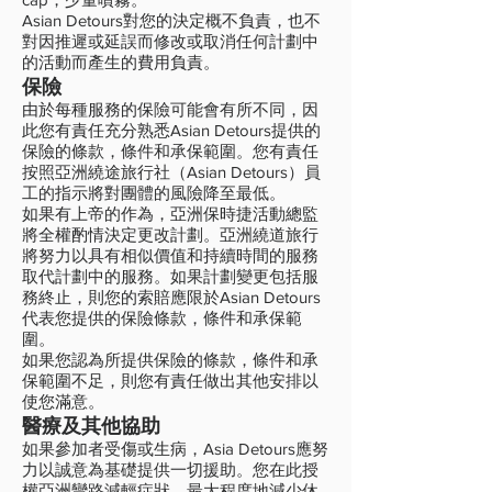
Asian Detours對您的決定概不負責，也不
對因推遲或延誤而修改或取消任何計劃中
的活動而產生的費用負責。
保險
由於每種服務的保險可能會有所不同，因
此您有責任充分熟悉Asian Detours提供的
保險的條款，條件和承保範圍。您有責任
按照亞洲繞途旅行社（Asian Detours）員
工的指示將對團體的風險降至最低。
如果有上帝的作為，亞洲保時捷活動總監
將全權酌情決定更改計劃。亞洲繞道旅行
將努力以具有相似價值和持續時間的服務
取代計劃中的服務。如果計劃變更包括服
務終止，則您的索賠應限於Asian Detours
代表您提供的保險條款，條件和承保範
圍。
如果您認為所提供保險的條款，條件和承
保範圍不足，則您有責任做出其他安排以
使您滿意。
醫療及其他協助
如果參加者受傷或生病，Asia Detours應努
力以誠意為基礎提供一切援助。您在此授
權亞洲彎路減輕症狀，最大程度地減少休