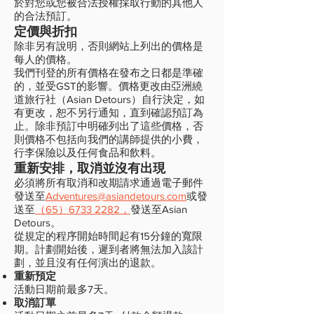
於對您或您被合法授權採取行動的其他人
的合法預訂。
定價與折扣
除非另有說明，否則網站上列出的價格是
每人的價格。
我們刊登的所有價格在發布之日都是準確
的，並受GST的影響。價格更改由亞洲繞
道旅行社（Asian Detours）自行決定，如
有更改，恕不另行通知，直到確認預訂為
止。除非預訂中明確列出了這些價格，否
則價格不包括向我們的講師提供的小費，
行李保險以及任何食品和飲料。
重新安排，取消並沒有出現
必須將所有取消和改期請求通過電子郵件
發送至
Adventures@asiandetours.com
或發
送至
（65）6733 2282，
發送至Asian
Detours。
從規定的程序開始時間起有15分鐘的寬限
期。計劃開始後，遲到者將無法加入該計
劃，並且沒有任何演出的退款。
重新預定
活動日期前最多7天。
取消訂單