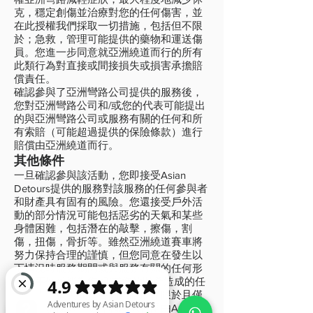
克，穩定創傷並治療對您的任何傷害，並
在此授權我們採取一切措施，包括但不限
於；急救，管理可能提供的藥物和運送傷
員。您進一步同意就亞洲繞道而行的所有
此類行為對直接或間接損失或損害承擔賠
償責任。
確認參與了亞洲彎路公司提供的服務後，
您對亞洲彎路公司和/或您的代表可能提出
的與亞洲彎路公司或服務有關的任何和所
有索賠（可能超過提供的保險條款）進行
賠償由亞洲繞道而行。
其他條件
一旦確認參與該活動，您即接受Asian
Detours提供的服務對該服務的任何參與者
和財產具有固有的風險。您還接受戶外活
動的部分情況可能包括惡劣的天氣和某些
身體困難，包括潛在的敲擊，擦傷，割
傷，扭傷，骨折等。雖然亞洲繞道賽車將
努力保持合理的謹慎，但您同意在發生以
下情況時服務期間或與服務有關的任何形
式的事件可能對您和/或您的財產造成的任
何損失，損失或損害的索賠應僅限於且僅
限於保險條款，條件和承保範圍由Asian