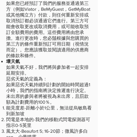
如果您已經預訂了我們的服務並通過第三
方（例如Viator，BeMyGuest，GetMyBoat
或其他獨立方）付款，則任何重新安排或
取消預訂都必須通過它們進行。第三方可
能會收取更改或取消費用，或可能收取預
訂全額費用的費用。這些費用將由您承
擔。進行更改時，您必鬚根據與您購買的
第三方的條件重新預訂可用日期（視情況
而定）。您應該獲取並閱讀適用的供應商
的條款和條件。
壞天氣
如果天氣不好，我們將與參加者一起安排
延期安排。
惡劣天氣的定義為：
如果惡劣天氣持續到計劃的開始時間超過1
小時，我們的指南將決定推遲進行決定。
未出席的參與者將被視為未出席，且罰款
額為計劃費用的100％。
能見度差-距離小於1公里，無法從烏敏島看
到新加坡
閃電是本地的-我們的移動式閃電探測器可
指示0-5英里
風太大-Beaufort 5; 16-20節；微風許多白
cap，少量噴霧。