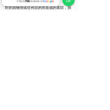
Detours代表您提供。
對於因物理或任何目的而造成的索賠，損
Adventures by Asian Detours Check 736 reviews on Google
失，損害，損失，愉悅，殘缺，失職，痛
苦或挫折所引起的任何索賠，損失，損
壞，成本或費用，亞洲商譽概不負責，也
不承擔任何責任。除亞洲外其他任何一方
及其僱員。 Asian Detours對第三方供應商
或任何獨立承包商的作為或不作為（無論
是否由於疏忽）不承擔責任。
Asian Detours對參加我們的服務時客戶的
行李，個人物品的丟失，被盜或損壞不承
擔任何責任。您不應在任何公共區域，任
何交通工具上或其他地方無人看管個人物
品，並且始終負責您自己的物品和財產。
這些條件也適用於根據您的預訂進行預訂
的任何一方。
您同意對亞洲De回旅行社，我們的供應商
或合作夥伴因您參與我們的服務而造成的
設備損壞，財產損失，盜竊或超額清潔費
所引起的任何費用負責。您同意在發現後
儘快向亞洲繞道旅行社的代表報告任何這
種​​已有的損壞。
關於服務的決定權應完全由Asian Detours